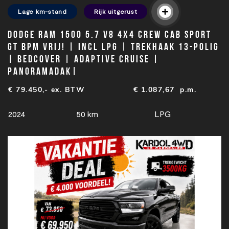
Lage km-stand
Rijk uitgerust
Dodge Ram 1500 5.7 V8 4x4 Crew Cab SPORT
GT BPM VRIJ! | Incl LPG | Trekhaak 13-polig
| Bedcover | Adaptive cruise |
PANORAMADAK|
€ 79.450,- ex. BTW
€
1.087,67
p.m.
2024
50 km
LPG