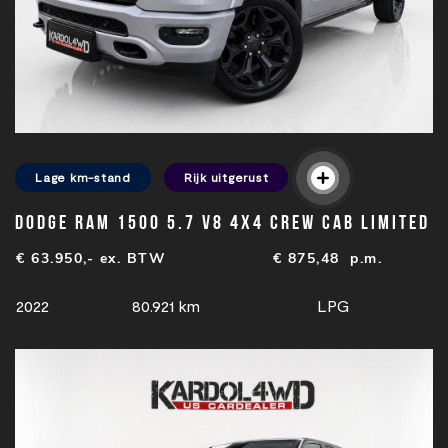
Lage km-stand
Rijk uitgerust
Dodge Ram 1500 5.7 V8 4x4 Crew Cab Limited
€ 63.950,- ex. BTW
€
875,48
p.m.
2022
80.921 km
LPG