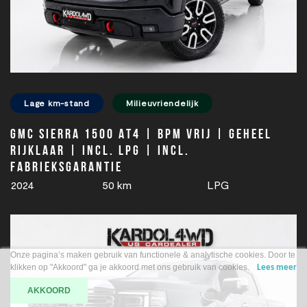
Lage km-stand
Milieuvriendelijk
GMC SIERRA 1500 AT4 | BPM vrij | Geheel
rijklaar | Incl. LPG | Incl.
Fabrieksgarantie
2024
50 km
LPG
Onze pagina’s maken gebruik van functionele & analytische cookies. Door te
klikken op "Akkoord" ga je akkoord met ons gebruik van cookies.
Lees meer
AKKOORD