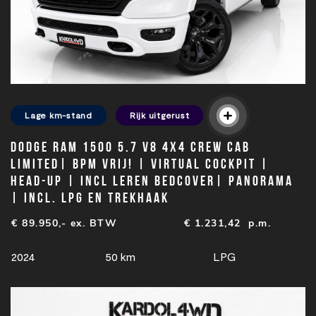
Lage km-stand
Rijk uitgerust
Dodge Ram 1500 5.7 V8 4x4 Crew Cab
Limited| BPM VRIJ! | Virtual cockpit |
Head-up | Incl leren bedcover| Panorama
| Incl. LPG en Trekhaak
€ 89.950,- ex. BTW
€
1.231,42
p.m.
2024
50 km
LPG