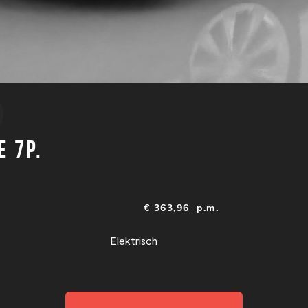
e 7p.
€
363,96
p.m.
Elektrisch